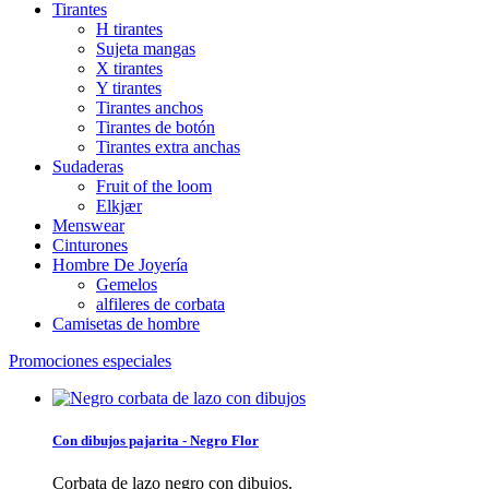
Tirantes
H tirantes
Sujeta mangas
X tirantes
Y tirantes
Tirantes anchos
Tirantes de botón
Tirantes extra anchas
Sudaderas
Fruit of the loom
Elkjær
Menswear
Cinturones
Hombre De Joyería
Gemelos
alfileres de corbata
Camisetas de hombre
Promociones especiales
Con dibujos pajarita - Negro Flor
Corbata de lazo negro con dibujos.