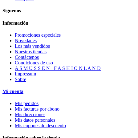
Síguenos
Información
Promociones especiales
Novedades
Los más vendidos
Nuestras tiendas
Contáctenos
Condiciones de uso
A S M U S S E N - F A S H I O N L A N D
Impressum
Sobre
Mi cuenta
Mis pedidos
Mis facturas por abono
Mis direcciones
Mis datos personales
Mis cupones de descuento
Información sobre la tienda