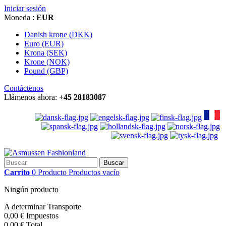
Iniciar sesión
Moneda :
EUR
Danish krone (DKK)
Euro (EUR)
Krona (SEK)
Krone (NOK)
Pound (GBP)
Contáctenos
Llámenos ahora:
+45 28183087
Buscar
Carrito
0
Producto
Productos
vacío
Ningún producto
A determinar
Transporte
0,00 €
Impuestos
0,00 €
Total