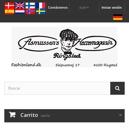
Contáctenos
Iniciar sesión
EUR
Carrito
vacío