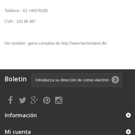
Teléfono -
62
+45576100
CVR
- 133
90
487
Ver también.
gama completa de
http://www.fashionland.dk/
Boletín
Información
Mi cuenta