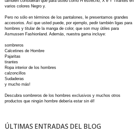
también
consideran que
para usted como
H
estrecho,
X e Y
Tirantes
en
varios colores
Negro
y
.
Pero
no sólo en
términos de
los
pantalones
,
le presentamos
grandes
accesorios
.
Así que usted puede
, por ejemplo, pedir también
ligas
para
hombres y
titular de
la manga
de color
, que son
muy útiles para
Asmussen
Fashionland.
Además
,
nuestra
gama incluye
:
sombreros
Calcetines
de Hombre
Pajaritas
tirantes
Ropa interior
de los hombres
calzoncillos
Sudaderas
y mucho más
!
Descubra
sombreros de los hombres
exclusivos
y
muchos otros
productos que
ningún hombre debería
estar
sin él!
ÚLTIMAS ENTRADAS DEL BLOG