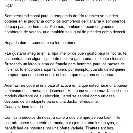
lugar
.
Sombrero tradicional
para la temporada de
frío también
se pueden
obtener
en el programa como
los sombreros de Panamá
y
sombreritos
de paja para
los hombres
.
Además
, también ofrecemos
grandes
sombreros de verano
, que también son
igual de
práctico
como
devenir.
Ropa de dormir
cómodo
para los hombres
¿Le gustaría
integrar
en la ropa interior
de buen gusto para
la noche
, te
encuentras
con
algún
pijama
de nuestra gama
una excelente elección.
Buscando
un largo
pijama de franela
para hombres
para
los meses de
invierno
,
lo encontrará
aquí también,
por ejemplo, cuando
usted quiere
comprar
ropa de noche
corto
,
debido a que el
verano se acerca
.
Además
, se obtiene una
bata
atractiva
en la que
usted hace una
buena
impresión en
la mesa del desayuno
.
En
su nuevo
albornoz
Taubert
o
un
modelo diferente de
su elección, usted
se sentirá como en
casa
después de un
relajante baño
o
una ducha refrescante
.
Cada vez
bien vestido
Con
los
productos de nuestra
cartera
que siempre
se vea bien
.
¿Te
gustaría
poner un
acento
de moda
, por ejemplo,
con los apoyos
, se
beneficiará de
nosotros por
una oferta
variada
.
Tirantes
anchos
,