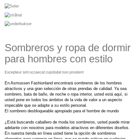
Sombreros y ropa de dormir
para hombres con estilo
Excepteur sint occaecat cupidatat non proident
En
Asmussen
Fashionland
encontrará
sombreros de los hombres
atractivos y
una gran selección de
otras prendas
de calidad
.
Ya sea
sombrero,
bata de baño
, de noche o
ropa interior,
usted está
aquí
,
si
usted pone en
todos los ámbitos de
la vida
de valor
a un
aspecto
impecable que
se adapte a su
estilo personal
.
El
sombrero desbloqueable
apropiado para el
hombre de mundo
¿Está buscando
caballero
de moda
los sombreros
,
usted puede mirar
adelante
con nosotros para
modelos
atractivos en
diferentes
diseños
.
En
nuestra tienda en línea
usted tiene la
opción
de sombreros
elegantes
para comprar
en línea
,
que se puede activar
en cualquier