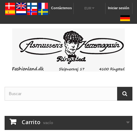
Contáctenos
Iniciar sesión
EUR
Carrito
vacío