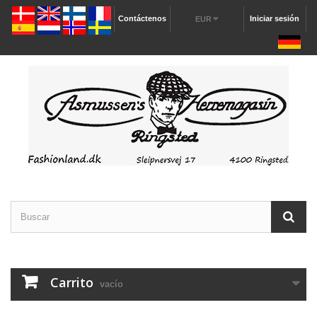
Contáctenos
Iniciar sesión
EUR
Carrito
vacío