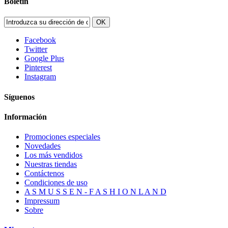
Boletín
OK
Facebook
Twitter
Google Plus
Pinterest
Instagram
Síguenos
Información
Promociones especiales
Novedades
Los más vendidos
Nuestras tiendas
Contáctenos
Condiciones de uso
A S M U S S E N - F A S H I O N L A N D
Impressum
Sobre