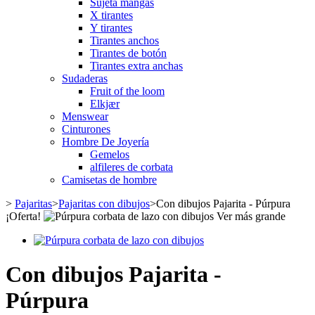
Sujeta mangas
X tirantes
Y tirantes
Tirantes anchos
Tirantes de botón
Tirantes extra anchas
Sudaderas
Fruit of the loom
Elkjær
Menswear
Cinturones
Hombre De Joyería
Gemelos
alfileres de corbata
Camisetas de hombre
>
Pajaritas
>
Pajaritas con dibujos
>
Con dibujos Pajarita - Púrpura
¡Oferta!
Ver más grande
Con dibujos Pajarita -
Púrpura