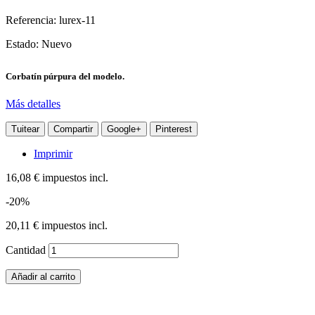
Referencia:
lurex-11
Estado:
Nuevo
Corbatín púrpura del modelo.
Más detalles
Tuitear
Compartir
Google+
Pinterest
Imprimir
16,08 €
impuestos incl.
-20%
20,11 €
impuestos incl.
Cantidad
Añadir al carrito