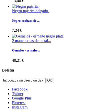
13,40 €
Negro pajarita delgado.
Negro corbata de ...
7,24 €
2 mancuernas de metal...
Gemelos - esmalte...
40,21 €
Boletín
OK
Facebook
Twitter
Google Plus
Pinterest
Instagram