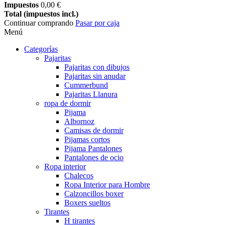
Impuestos
0,00 €
Total (impuestos incl.)
Continuar comprando
Pasar por caja
Menú
Categorías
Pajaritas
Pajaritas con dibujos
Pajaritas sin anudar
Cummerbund
Pajaritas Llanura
ropa de dormir
Pijama
Albornoz
Camisas de dormir
Pijamas cortos
Pijama Pantalones
Pantalones de ocio
Ropa interior
Chalecos
Ropa Interior para Hombre
Calzoncillos boxer
Boxers sueltos
Tirantes
H tirantes