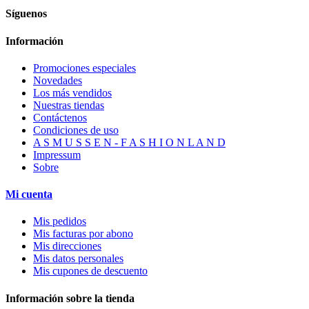
Síguenos
Información
Promociones especiales
Novedades
Los más vendidos
Nuestras tiendas
Contáctenos
Condiciones de uso
A S M U S S E N - F A S H I O N L A N D
Impressum
Sobre
Mi cuenta
Mis pedidos
Mis facturas por abono
Mis direcciones
Mis datos personales
Mis cupones de descuento
Información sobre la tienda