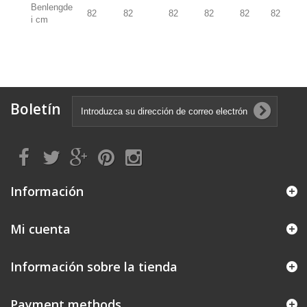
Benlengde
82
82
82
82
82
82
i cm
Boletín
Información
Mi cuenta
Información sobre la tienda
Payment methods