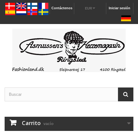
Contáctenos
Iniciar sesión
EUR
Carrito
vacío