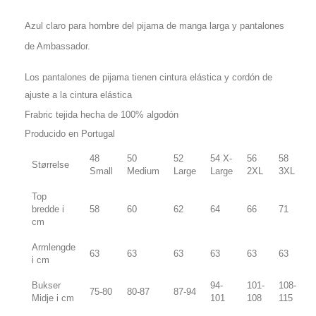
Azul claro para hombre del pijama de manga larga y pantalones
de Ambassador.
Los pantalones de pijama tienen cintura elástica y cordón de
ajuste a la cintura elástica
Frabric tejida hecha de 100% algodón
Producido en Portugal
48
50
52
54 X-
56
58
Størrelse
Small
Medium
Large
Large
2XL
3XL
Top
bredde i
58
60
62
64
66
71
cm
Armlengde
63
63
63
63
63
63
i cm
Bukser
94-
101-
108-
75-80
80-87
87-94
Midje i cm
101
108
115