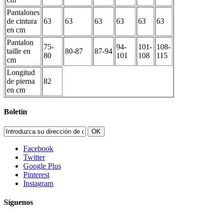
Pantalones
de cintura
63
63
63
63
63
63
en cm
Pantalon
75-
94-
101-
108-
taille en
80-87
87-94
80
101
108
115
cm
Longitud
de pierna
82
en cm
Boletín
OK
Facebook
Twitter
Google Plus
Pinterest
Instagram
Síguenos