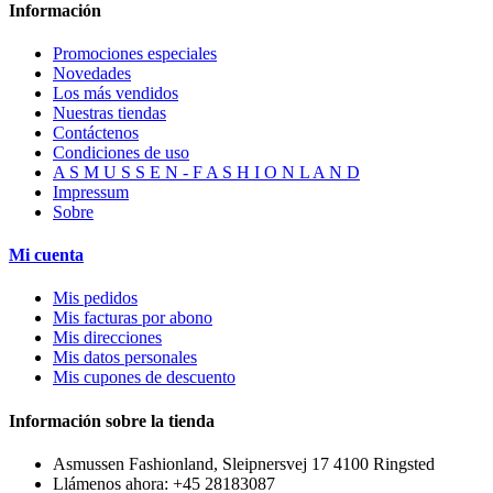
Información
Promociones especiales
Novedades
Los más vendidos
Nuestras tiendas
Contáctenos
Condiciones de uso
A S M U S S E N - F A S H I O N L A N D
Impressum
Sobre
Mi cuenta
Mis pedidos
Mis facturas por abono
Mis direcciones
Mis datos personales
Mis cupones de descuento
Información sobre la tienda
Asmussen Fashionland, Sleipnersvej 17 4100 Ringsted
Llámenos ahora:
+45 28183087