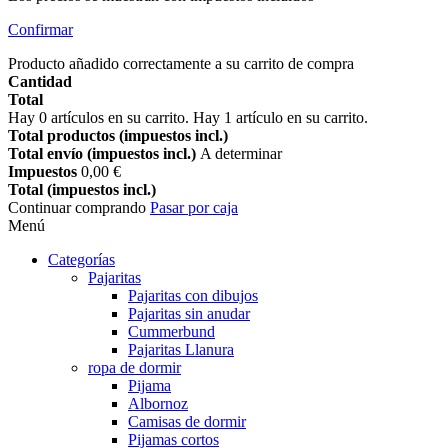
Confirmar
Producto añadido correctamente a su carrito de compra
Cantidad
Total
Hay
0
artículos en su carrito.
Hay 1 artículo en su carrito.
Total productos (impuestos incl.)
Total envío (impuestos incl.)
A determinar
Impuestos
0,00 €
Total (impuestos incl.)
Continuar comprando
Pasar por caja
Menú
Categorías
Pajaritas
Pajaritas con dibujos
Pajaritas sin anudar
Cummerbund
Pajaritas Llanura
ropa de dormir
Pijama
Albornoz
Camisas de dormir
Pijamas cortos