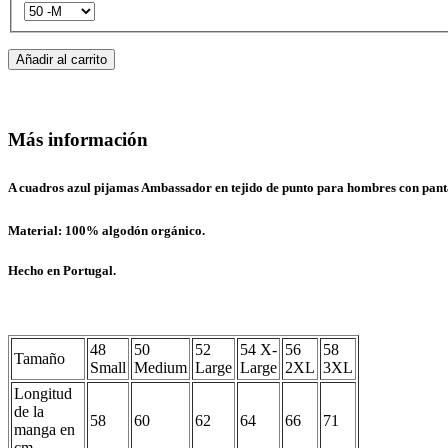
Añadir al carrito
Más información
A cuadros azul pijamas Ambassador en tejido de punto para hombres con pant
Material: 100% algodón orgánico.
Hecho en Portugal.
48
50
52
54 X-
56
58
Tamaño
Small
Medium
Large
Large
2XL
3XL
Longitud
de la
58
60
62
64
66
71
manga en
cm