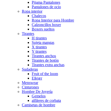
Pijama Pantalones
Pantalones de ocio
Ropa interior
Chalecos
Ropa Interior para Hombre
Calzoncillos boxer
Boxers sueltos
Tirantes
H tirantes
Sujeta mangas
X tirantes
Y tirantes
Tirantes anchos
Tirantes de botón
Tirantes extra anchas
Sudaderas
Fruit of the loom
Elkjær
Menswear
Cinturones
Hombre De Joyería
Gemelos
alfileres de corbata
Camisetas de hombre