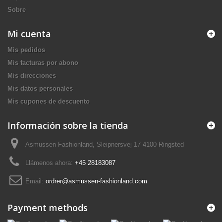
Sobre
Mi cuenta
Mis pedidos
Mis facturas por abono
Mis direcciones
Mis datos personales
Mis cupones de descuento
Información sobre la tienda
Asmussen Fashionland, Sleipnersvej 17 4100 Ringsted
Llámenos ahora:
+45 28183087
Email:
ordrer@asmussen-fashionland.com
Payment methods