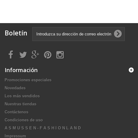
Boletín
Información
Promociones especiales
Novedades
Los más vendidos
Nuestras tiendas
Contáctenos
Condiciones de uso
A S M U S S E N - F A S H I O N L A N D
Impressum