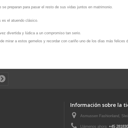
se preparan para pasar el resto de sus vidas juntos en matrimonio.
 es el atuendo clásico.
ez divertida y lúdica a un compromiso tan serio.
de mirar a estos gemelos y recordar con cariño uno de los días más felices d
Información sobre la t
Asmussen Fashionland, Slei
Llámenos ahora:
+45 28183