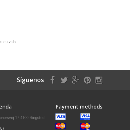
e su vida.
Síguenos
ienda
Payment methods
pnersvej 17 4100 Ringsted
087