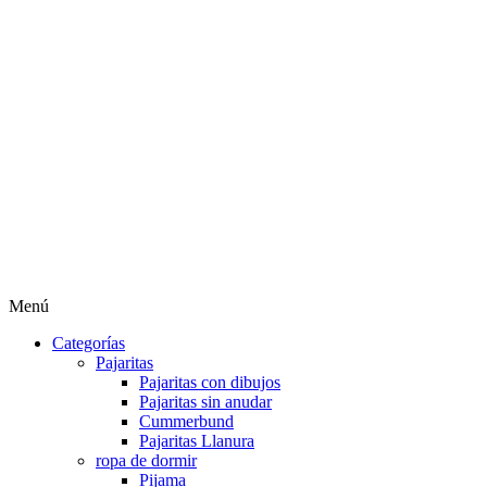
Menú
Categorías
Pajaritas
Pajaritas con dibujos
Pajaritas sin anudar
Cummerbund
Pajaritas Llanura
ropa de dormir
Pijama