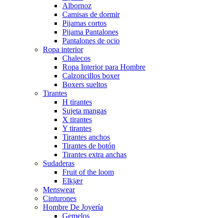
Albornoz
Camisas de dormir
Pijamas cortos
Pijama Pantalones
Pantalones de ocio
Ropa interior
Chalecos
Ropa Interior para Hombre
Calzoncillos boxer
Boxers sueltos
Tirantes
H tirantes
Sujeta mangas
X tirantes
Y tirantes
Tirantes anchos
Tirantes de botón
Tirantes extra anchas
Sudaderas
Fruit of the loom
Elkjær
Menswear
Cinturones
Hombre De Joyería
Gemelos