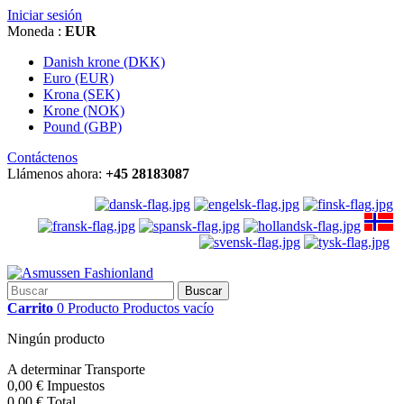
Iniciar sesión
Moneda :
EUR
Danish krone (DKK)
Euro (EUR)
Krona (SEK)
Krone (NOK)
Pound (GBP)
Contáctenos
Llámenos ahora:
+45 28183087
Buscar
Carrito
0
Producto
Productos
vacío
Ningún producto
A determinar
Transporte
0,00 €
Impuestos
0,00 €
Total