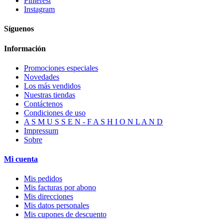
Pinterest
Instagram
Síguenos
Información
Promociones especiales
Novedades
Los más vendidos
Nuestras tiendas
Contáctenos
Condiciones de uso
A S M U S S E N - F A S H I O N L A N D
Impressum
Sobre
Mi cuenta
Mis pedidos
Mis facturas por abono
Mis direcciones
Mis datos personales
Mis cupones de descuento